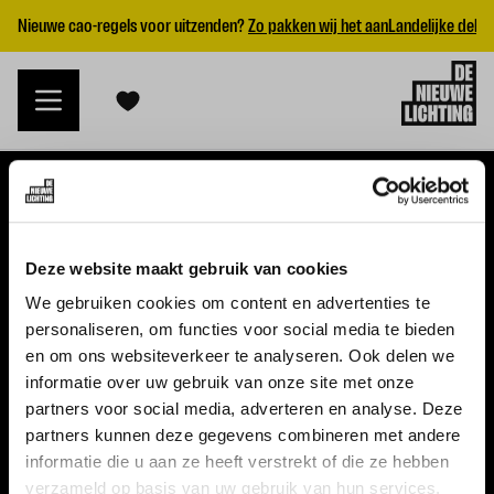
Nieuwe cao-regels voor uitzenden?
Zo pakken wij het aan
Landelijke dekk
VACATURES
Deze website maakt gebruik van cookies
Alle vacatures
We gebruiken cookies om content en advertenties te
personaliseren, om functies voor social media te bieden
Topvacatures
en om ons websiteverkeer te analyseren. Ook delen we
informatie over uw gebruik van onze site met onze
WERKGEVERS
partners voor social media, adverteren en analyse. Deze
partners kunnen deze gegevens combineren met andere
Nieuwe cao uitzenden 2026
informatie die u aan ze heeft verstrekt of die ze hebben
Vraag een offerte aan
verzameld op basis van uw gebruik van hun services.