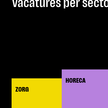
Vacatures per sect
HORECA
ZORG