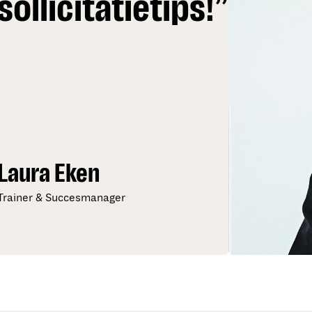
sollicitatietips!”
Laura Eken
Trainer & Succesmanager