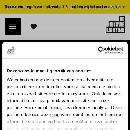
Nieuwe cao-regels voor uitzenden?
Zo pakken wij het aan
Landelijke dekk
VACATURES
Deze website maakt gebruik van cookies
Alle vacatures
We gebruiken cookies om content en advertenties te
personaliseren, om functies voor social media te bieden
Topvacatures
en om ons websiteverkeer te analyseren. Ook delen we
informatie over uw gebruik van onze site met onze
WERKGEVERS
partners voor social media, adverteren en analyse. Deze
partners kunnen deze gegevens combineren met andere
Nieuwe cao uitzenden 2026
informatie die u aan ze heeft verstrekt of die ze hebben
Vraag een offerte aan
verzameld op basis van uw gebruik van hun services.