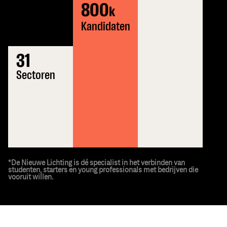
800
k
Kandidaten
31
Sectoren
*
De Nieuwe Lichting is dé specialist in het verbinden van
studenten, starters en young professionals met bedrijven die
vooruit willen.