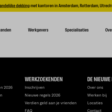
andelijke dekking
met kantoren in Amsterdam, Rotterdam, Utrecht
kenden
Werkgevers
Specialisaties
Ove
WERKZOEKENDEN
DE NIEUWE 
en 2026
Inschrijven
Over ons
an
Nieuwe regels 2026
Werken bij
Verdien geld aan je vrienden
Locaties
FAQ
Contact