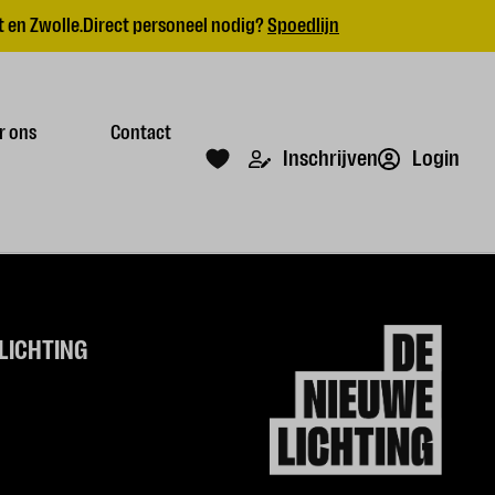
 en Zwolle.
Direct personeel nodig?
Spoedlijn
r ons
Contact
Login
Inschrijven
LICHTING