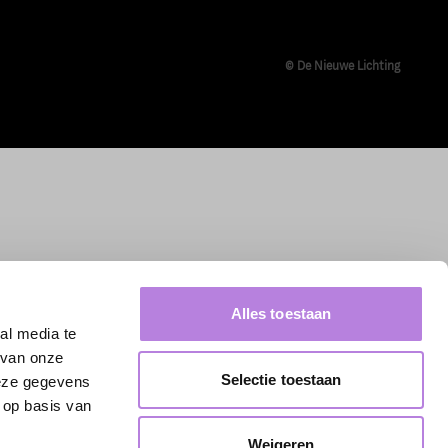
© De Nieuwe Lichting
Alles toestaan
al media te
 van onze
Selectie toestaan
deze gegevens
 op basis van
Weigeren