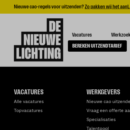
Nieuwe cao-regels voor uitzenden?
Zo pakken wij het aan
L
Vacatures
Werkzoe
BEREKEN UITZENDTARIEF
VACATURES
WERKGEVERS
Alle vacatures
Nieuwe cao uitzend
Topvacatures
Vraag een offerte a
Specialisaties
Talentpool