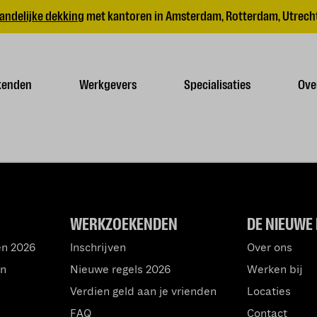
andelijke dekking
met kantoren in Amsterdam, Rotterdam, Utrecht
kenden
Werkgevers
Specialisaties
Ove
WERKZOEKENDEN
DE NIEUWE 
en 2026
Inschrijven
Over ons
an
Nieuwe regels 2026
Werken bij
Verdien geld aan je vrienden
Locaties
FAQ
Contact