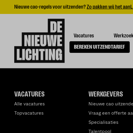
Nieuwe cao-regels voor uitzenden?
Zo pakken wij het aan
L
Vacatures
Werkzoe
BEREKEN UITZENDTARIEF
VACATURES
WERKGEVERS
Alle vacatures
Nieuwe cao uitzend
Topvacatures
Vraag een offerte a
Specialisaties
Talentpool