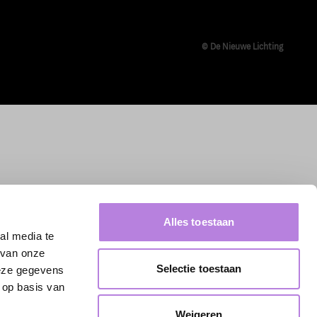
© De Nieuwe Lichting
Alles toestaan
al media te
 van onze
Selectie toestaan
deze gegevens
 op basis van
Weigeren