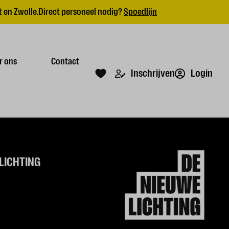
 en Zwolle.
Direct personeel nodig?
Spoedlijn
r ons
Contact
Login
Inschrijven
LICHTING