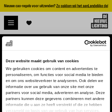
Nieuwe cao-regels voor uitzenden?
Zo pakken wij het aan
Landelijke dekk
VACATURES
Deze website maakt gebruik van cookies
Alle vacatures
We gebruiken cookies om content en advertenties te
personaliseren, om functies voor social media te bieden
Topvacatures
en om ons websiteverkeer te analyseren. Ook delen we
informatie over uw gebruik van onze site met onze
WERKGEVERS
partners voor social media, adverteren en analyse. Deze
partners kunnen deze gegevens combineren met andere
Nieuwe cao uitzenden 2026
informatie die u aan ze heeft verstrekt of die ze hebben
Vraag een offerte aan
verzameld op basis van uw gebruik van hun services.