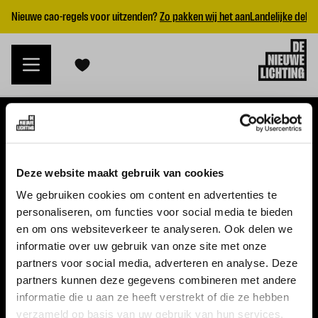
Nieuwe cao-regels voor uitzenden?
Zo pakken wij het aan
Landelijke dekk
VACATURES
Deze website maakt gebruik van cookies
Alle vacatures
We gebruiken cookies om content en advertenties te
personaliseren, om functies voor social media te bieden
Topvacatures
en om ons websiteverkeer te analyseren. Ook delen we
informatie over uw gebruik van onze site met onze
WERKGEVERS
partners voor social media, adverteren en analyse. Deze
partners kunnen deze gegevens combineren met andere
Nieuwe cao uitzenden 2026
informatie die u aan ze heeft verstrekt of die ze hebben
Vraag een offerte aan
verzameld op basis van uw gebruik van hun services.