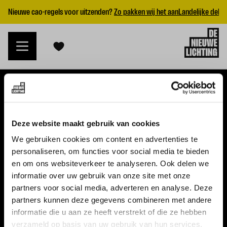
Nieuwe cao-regels voor uitzenden?
Zo pakken wij het aan
Landelijke dekk
VACATURES
Deze website maakt gebruik van cookies
Alle vacatures
We gebruiken cookies om content en advertenties te
personaliseren, om functies voor social media te bieden
Topvacatures
en om ons websiteverkeer te analyseren. Ook delen we
informatie over uw gebruik van onze site met onze
WERKGEVERS
partners voor social media, adverteren en analyse. Deze
partners kunnen deze gegevens combineren met andere
Nieuwe cao uitzenden 2026
informatie die u aan ze heeft verstrekt of die ze hebben
Vraag een offerte aan
verzameld op basis van uw gebruik van hun services.