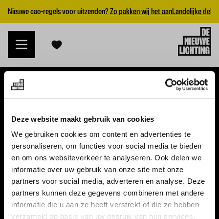
Nieuwe cao-regels voor uitzenden?
Zo pakken wij het aan
Landelijke dekk
VACATURES
Deze website maakt gebruik van cookies
Alle vacatures
We gebruiken cookies om content en advertenties te
personaliseren, om functies voor social media te bieden
Topvacatures
en om ons websiteverkeer te analyseren. Ook delen we
informatie over uw gebruik van onze site met onze
WERKGEVERS
partners voor social media, adverteren en analyse. Deze
partners kunnen deze gegevens combineren met andere
Nieuwe cao uitzenden 2026
informatie die u aan ze heeft verstrekt of die ze hebben
Vraag een offerte aan
verzameld op basis van uw gebruik van hun services.