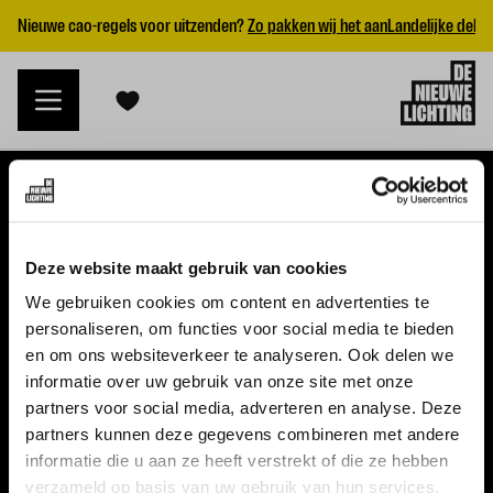
Nieuwe cao-regels voor uitzenden?
Zo pakken wij het aan
Landelijke dekk
VACATURES
Deze website maakt gebruik van cookies
Alle vacatures
We gebruiken cookies om content en advertenties te
personaliseren, om functies voor social media te bieden
Topvacatures
en om ons websiteverkeer te analyseren. Ook delen we
informatie over uw gebruik van onze site met onze
WERKGEVERS
partners voor social media, adverteren en analyse. Deze
partners kunnen deze gegevens combineren met andere
Nieuwe cao uitzenden 2026
informatie die u aan ze heeft verstrekt of die ze hebben
Vraag een offerte aan
verzameld op basis van uw gebruik van hun services.