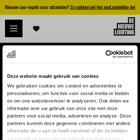
Nieuwe cao-regels voor uitzenden?
Zo pakken wij het aan
Landelijke dekk
VACATURES
Deze website maakt gebruik van cookies
Alle vacatures
We gebruiken cookies om content en advertenties te
personaliseren, om functies voor social media te bieden
Topvacatures
en om ons websiteverkeer te analyseren. Ook delen we
informatie over uw gebruik van onze site met onze
WERKGEVERS
partners voor social media, adverteren en analyse. Deze
partners kunnen deze gegevens combineren met andere
Nieuwe cao uitzenden 2026
informatie die u aan ze heeft verstrekt of die ze hebben
Vraag een offerte aan
verzameld op basis van uw gebruik van hun services.