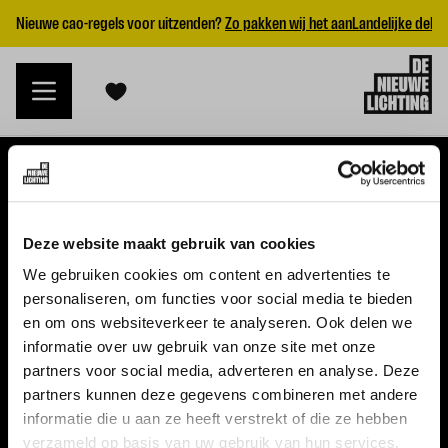
Nieuwe cao-regels voor uitzenden?
Zo pakken wij het aan
Landelijke dekk
VACATURES
Deze website maakt gebruik van cookies
Alle vacatures
We gebruiken cookies om content en advertenties te
personaliseren, om functies voor social media te bieden
Topvacatures
en om ons websiteverkeer te analyseren. Ook delen we
informatie over uw gebruik van onze site met onze
WERKGEVERS
partners voor social media, adverteren en analyse. Deze
partners kunnen deze gegevens combineren met andere
Nieuwe cao uitzenden 2026
informatie die u aan ze heeft verstrekt of die ze hebben
Vraag een offerte aan
verzameld op basis van uw gebruik van hun services.