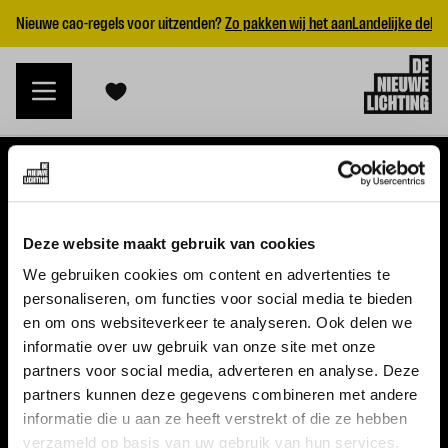
Nieuwe cao-regels voor uitzenden?
Zo pakken wij het aan
Landelijke dekk
VACATURES
Deze website maakt gebruik van cookies
Alle vacatures
We gebruiken cookies om content en advertenties te
personaliseren, om functies voor social media te bieden
Topvacatures
en om ons websiteverkeer te analyseren. Ook delen we
informatie over uw gebruik van onze site met onze
WERKGEVERS
partners voor social media, adverteren en analyse. Deze
partners kunnen deze gegevens combineren met andere
Nieuwe cao uitzenden 2026
informatie die u aan ze heeft verstrekt of die ze hebben
Vraag een offerte aan
verzameld op basis van uw gebruik van hun services.