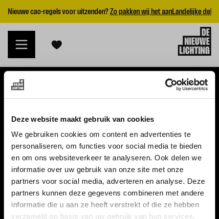
Nieuwe cao-regels voor uitzenden?
Zo pakken wij het aan
Landelijke dekk
VACATURES
Deze website maakt gebruik van cookies
Alle vacatures
We gebruiken cookies om content en advertenties te
personaliseren, om functies voor social media te bieden
Topvacatures
en om ons websiteverkeer te analyseren. Ook delen we
informatie over uw gebruik van onze site met onze
WERKGEVERS
partners voor social media, adverteren en analyse. Deze
partners kunnen deze gegevens combineren met andere
Nieuwe cao uitzenden 2026
informatie die u aan ze heeft verstrekt of die ze hebben
Vraag een offerte aan
verzameld op basis van uw gebruik van hun services.