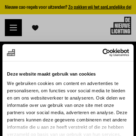
Nieuwe cao-regels voor uitzenden?
Zo pakken wij het aan
Landelijke dekk
VACATURES
Deze website maakt gebruik van cookies
Alle vacatures
We gebruiken cookies om content en advertenties te
personaliseren, om functies voor social media te bieden
Topvacatures
en om ons websiteverkeer te analyseren. Ook delen we
informatie over uw gebruik van onze site met onze
WERKGEVERS
partners voor social media, adverteren en analyse. Deze
partners kunnen deze gegevens combineren met andere
Nieuwe cao uitzenden 2026
informatie die u aan ze heeft verstrekt of die ze hebben
Vraag een offerte aan
verzameld op basis van uw gebruik van hun services.