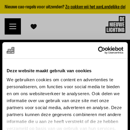
Nieuwe cao-regels voor uitzenden?
Zo pakken wij het aan
Landelijke dekk
VACATURES
Deze website maakt gebruik van cookies
Alle vacatures
We gebruiken cookies om content en advertenties te
personaliseren, om functies voor social media te bieden
Topvacatures
en om ons websiteverkeer te analyseren. Ook delen we
informatie over uw gebruik van onze site met onze
WERKGEVERS
partners voor social media, adverteren en analyse. Deze
partners kunnen deze gegevens combineren met andere
Nieuwe cao uitzenden 2026
informatie die u aan ze heeft verstrekt of die ze hebben
Vraag een offerte aan
verzameld op basis van uw gebruik van hun services.