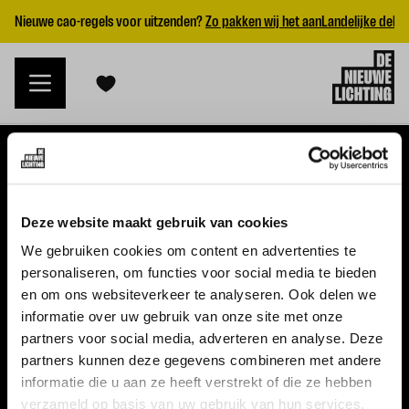
Nieuwe cao-regels voor uitzenden?
Zo pakken wij het aan
Landelijke dekk
VACATURES
Deze website maakt gebruik van cookies
Alle vacatures
We gebruiken cookies om content en advertenties te
personaliseren, om functies voor social media te bieden
Topvacatures
en om ons websiteverkeer te analyseren. Ook delen we
informatie over uw gebruik van onze site met onze
WERKGEVERS
partners voor social media, adverteren en analyse. Deze
partners kunnen deze gegevens combineren met andere
Nieuwe cao uitzenden 2026
informatie die u aan ze heeft verstrekt of die ze hebben
Vraag een offerte aan
verzameld op basis van uw gebruik van hun services.