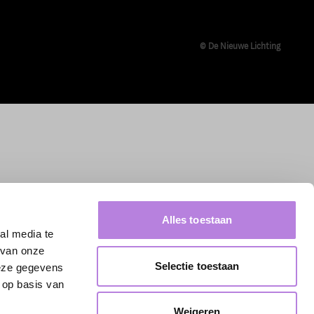
© De Nieuwe Lichting
Alles toestaan
al media te
 van onze
Selectie toestaan
deze gegevens
 op basis van
Weigeren