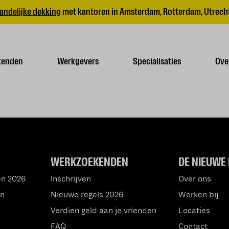
andelijke dekking
met kantoren in Amsterdam, Rotterdam, Utrecht
kenden
Werkgevers
Specialisaties
Ove
WERKZOEKENDEN
DE NIEUWE 
en 2026
Inschrijven
Over ons
an
Nieuwe regels 2026
Werken bij
Verdien geld aan je vrienden
Locaties
FAQ
Contact