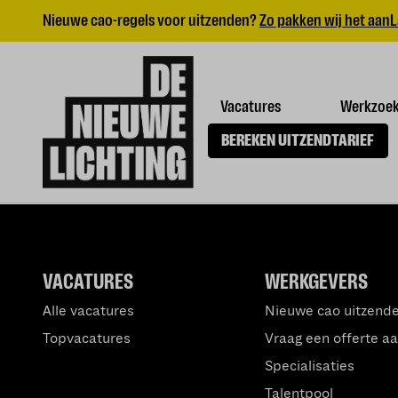
Nieuwe cao-regels voor uitzenden?
Zo pakken wij het aan
L
Vacatures
Werkzoe
BEREKEN UITZENDTARIEF
VACATURES
WERKGEVERS
Alle vacatures
Nieuwe cao uitzend
Topvacatures
Vraag een offerte a
Specialisaties
Talentpool