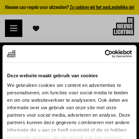
Nieuwe cao-regels voor uitzenden?
Zo pakken wij het aan
Landelijke dekk
VACATURES
Deze website maakt gebruik van cookies
Alle vacatures
We gebruiken cookies om content en advertenties te
personaliseren, om functies voor social media te bieden
Topvacatures
en om ons websiteverkeer te analyseren. Ook delen we
informatie over uw gebruik van onze site met onze
WERKGEVERS
partners voor social media, adverteren en analyse. Deze
partners kunnen deze gegevens combineren met andere
Nieuwe cao uitzenden 2026
informatie die u aan ze heeft verstrekt of die ze hebben
Vraag een offerte aan
verzameld op basis van uw gebruik van hun services.