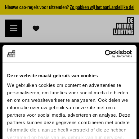
Nieuwe cao-regels voor uitzenden?
Zo pakken wij het aan
Landelijke dekk
VACATURES
Deze website maakt gebruik van cookies
Alle vacatures
We gebruiken cookies om content en advertenties te
personaliseren, om functies voor social media te bieden
Topvacatures
en om ons websiteverkeer te analyseren. Ook delen we
informatie over uw gebruik van onze site met onze
WERKGEVERS
partners voor social media, adverteren en analyse. Deze
partners kunnen deze gegevens combineren met andere
Nieuwe cao uitzenden 2026
informatie die u aan ze heeft verstrekt of die ze hebben
Vraag een offerte aan
verzameld op basis van uw gebruik van hun services.