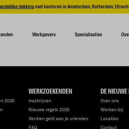
andelijke dekking
met kantoren in Amsterdam, Rotterdam, Utrecht
kenden
Werkgevers
Specialisaties
Ove
WERKZOEKENDEN
DE NIEUWE 
en 2026
Inschrijven
Over ons
an
Nieuwe regels 2026
Werken bij
Verdien geld aan je vrienden
Locaties
FAQ
Contact