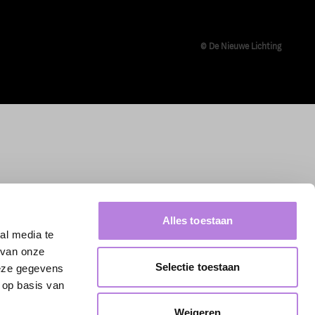
© De Nieuwe Lichting
Alles toestaan
al media te
 van onze
Selectie toestaan
deze gegevens
 op basis van
Weigeren