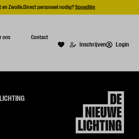
 en Zwolle.
Direct personeel nodig?
Spoedlijn
r ons
Contact
Login
Inschrijven
LICHTING