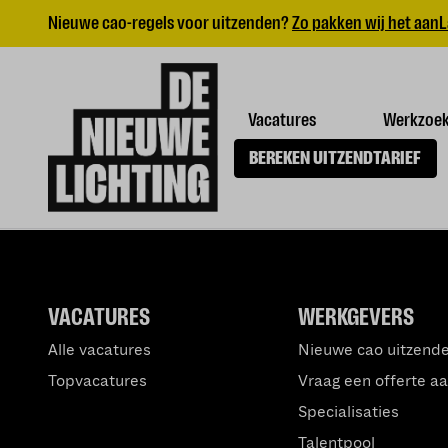
Nieuwe cao-regels voor uitzenden?
Zo pakken wij het aan
L
Vacatures
Werkzoe
BEREKEN UITZENDTARIEF
VACATURES
WERKGEVERS
Alle vacatures
Nieuwe cao uitzend
Topvacatures
Vraag een offerte a
Specialisaties
Talentpool