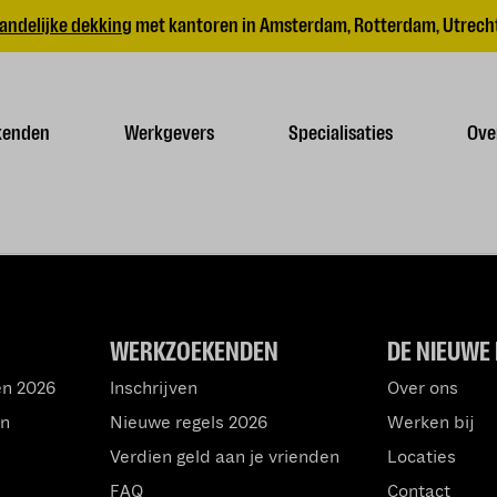
andelijke dekking
met kantoren in Amsterdam, Rotterdam, Utrecht
kenden
Werkgevers
Specialisaties
Ove
WERKZOEKENDEN
DE NIEUWE 
en 2026
Inschrijven
Over ons
an
Nieuwe regels 2026
Werken bij
Verdien geld aan je vrienden
Locaties
FAQ
Contact