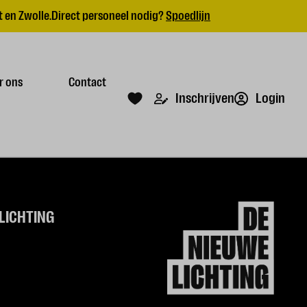
 en Zwolle.
Direct personeel nodig?
Spoedlijn
r ons
Contact
Login
Inschrijven
LICHTING