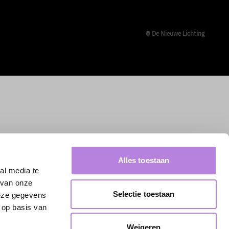
© De Nieuwe Lichting
Alles toestaan
al media te
 van onze
Selectie toestaan
deze gegevens
 op basis van
Weigeren