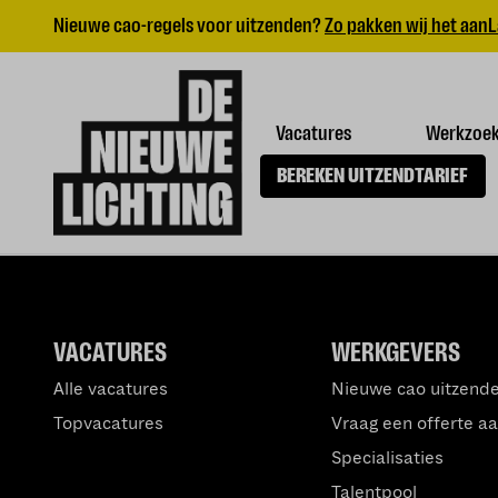
Nieuwe cao-regels voor uitzenden?
Zo pakken wij het aan
L
Vacatures
Werkzoe
BEREKEN UITZENDTARIEF
VACATURES
WERKGEVERS
Alle vacatures
Nieuwe cao uitzend
Topvacatures
Vraag een offerte a
Specialisaties
Talentpool