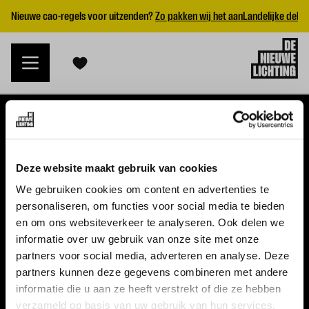
Nieuwe cao-regels voor uitzenden?
Zo pakken wij het aan
Landelijke dekk
VACATURES
Deze website maakt gebruik van cookies
Alle vacatures
We gebruiken cookies om content en advertenties te
personaliseren, om functies voor social media te bieden
Topvacatures
en om ons websiteverkeer te analyseren. Ook delen we
informatie over uw gebruik van onze site met onze
WERKGEVERS
partners voor social media, adverteren en analyse. Deze
partners kunnen deze gegevens combineren met andere
Nieuwe cao uitzenden 2026
informatie die u aan ze heeft verstrekt of die ze hebben
Vraag een offerte aan
verzameld op basis van uw gebruik van hun services.