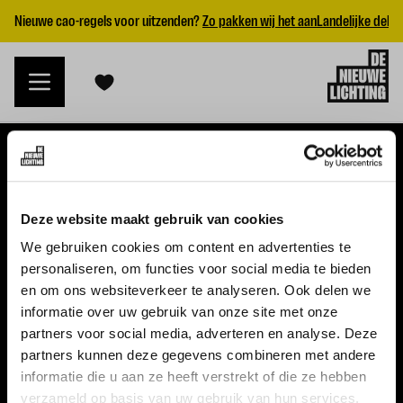
Nieuwe cao-regels voor uitzenden?
Zo pakken wij het aan
Landelijke dekk
VACATURES
Deze website maakt gebruik van cookies
Alle vacatures
We gebruiken cookies om content en advertenties te
personaliseren, om functies voor social media te bieden
Topvacatures
en om ons websiteverkeer te analyseren. Ook delen we
informatie over uw gebruik van onze site met onze
WERKGEVERS
partners voor social media, adverteren en analyse. Deze
partners kunnen deze gegevens combineren met andere
Nieuwe cao uitzenden 2026
informatie die u aan ze heeft verstrekt of die ze hebben
Vraag een offerte aan
verzameld op basis van uw gebruik van hun services.