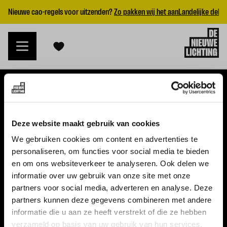
Nieuwe cao-regels voor uitzenden?
Zo pakken wij het aan
Landelijke dekk
VACATURES
Deze website maakt gebruik van cookies
Alle vacatures
We gebruiken cookies om content en advertenties te
personaliseren, om functies voor social media te bieden
Topvacatures
en om ons websiteverkeer te analyseren. Ook delen we
informatie over uw gebruik van onze site met onze
WERKGEVERS
partners voor social media, adverteren en analyse. Deze
partners kunnen deze gegevens combineren met andere
Nieuwe cao uitzenden 2026
informatie die u aan ze heeft verstrekt of die ze hebben
Vraag een offerte aan
verzameld op basis van uw gebruik van hun services.