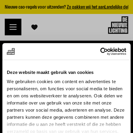
Nieuwe cao-regels voor uitzenden?
Zo pakken wij het aan
Landelijke dekk
VACATURES
Deze website maakt gebruik van cookies
Alle vacatures
We gebruiken cookies om content en advertenties te
personaliseren, om functies voor social media te bieden
Topvacatures
en om ons websiteverkeer te analyseren. Ook delen we
informatie over uw gebruik van onze site met onze
WERKGEVERS
partners voor social media, adverteren en analyse. Deze
partners kunnen deze gegevens combineren met andere
Nieuwe cao uitzenden 2026
informatie die u aan ze heeft verstrekt of die ze hebben
Vraag een offerte aan
verzameld op basis van uw gebruik van hun services.