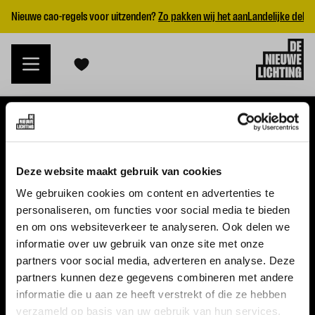
Nieuwe cao-regels voor uitzenden?
Zo pakken wij het aan
Landelijke dekk
VACATURES
Deze website maakt gebruik van cookies
Alle vacatures
We gebruiken cookies om content en advertenties te
personaliseren, om functies voor social media te bieden
Topvacatures
en om ons websiteverkeer te analyseren. Ook delen we
informatie over uw gebruik van onze site met onze
WERKGEVERS
partners voor social media, adverteren en analyse. Deze
partners kunnen deze gegevens combineren met andere
Nieuwe cao uitzenden 2026
informatie die u aan ze heeft verstrekt of die ze hebben
Vraag een offerte aan
verzameld op basis van uw gebruik van hun services.