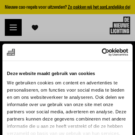
Nieuwe cao-regels voor uitzenden?
Zo pakken wij het aan
Landelijke dekk
VACATURES
Deze website maakt gebruik van cookies
Alle vacatures
We gebruiken cookies om content en advertenties te
personaliseren, om functies voor social media te bieden
Topvacatures
en om ons websiteverkeer te analyseren. Ook delen we
informatie over uw gebruik van onze site met onze
WERKGEVERS
partners voor social media, adverteren en analyse. Deze
partners kunnen deze gegevens combineren met andere
Nieuwe cao uitzenden 2026
informatie die u aan ze heeft verstrekt of die ze hebben
Vraag een offerte aan
verzameld op basis van uw gebruik van hun services.