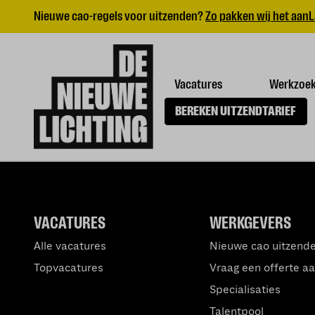
Nieuwe cao-regels voor uitzenden?
Zo pakken wij het aan
L
Vacatures
Werkzoe
BEREKEN UITZENDTARIEF
VACATURES
WERKGEVERS
Alle vacatures
Nieuwe cao uitzend
Topvacatures
Vraag een offerte a
Specialisaties
Talentpool