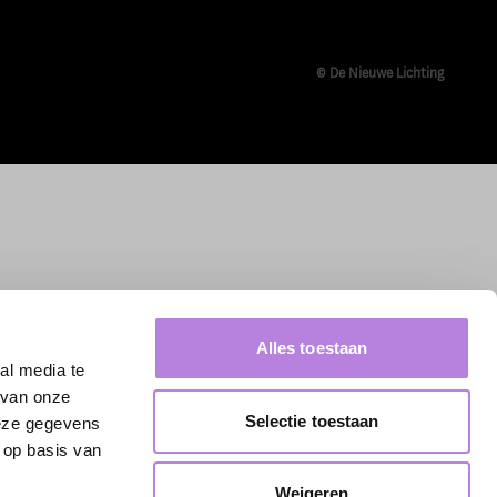
© De Nieuwe Lichting
Alles toestaan
al media te
 van onze
Selectie toestaan
deze gegevens
 op basis van
Weigeren