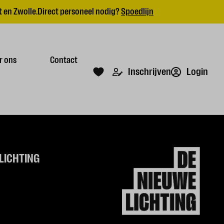
 en Zwolle.
Direct personeel nodig?
Spoedlijn
r ons
Contact
Login
Inschrijven
LICHTING