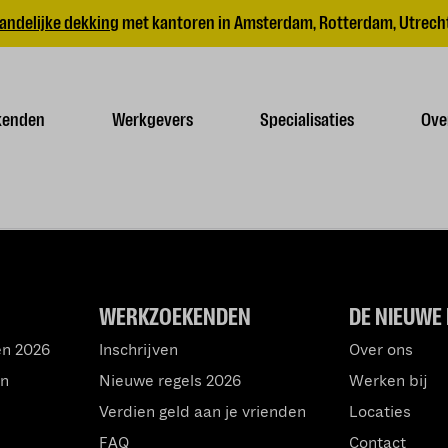
andelijke dekking
met kantoren in Amsterdam, Rotterdam, Utrecht
kenden
Werkgevers
Specialisaties
Ove
WERKZOEKENDEN
DE NIEUWE 
en 2026
Inschrijven
Over ons
an
Nieuwe regels 2026
Werken bij
Verdien geld aan je vrienden
Locaties
FAQ
Contact