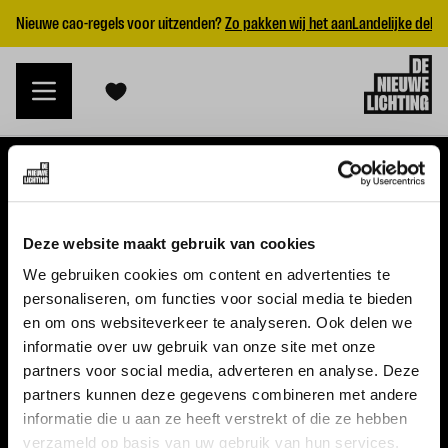
Nieuwe cao-regels voor uitzenden?
Zo pakken wij het aan
Landelijke dekk
VACATURES
Deze website maakt gebruik van cookies
Alle vacatures
We gebruiken cookies om content en advertenties te
personaliseren, om functies voor social media te bieden
Topvacatures
en om ons websiteverkeer te analyseren. Ook delen we
informatie over uw gebruik van onze site met onze
WERKGEVERS
partners voor social media, adverteren en analyse. Deze
partners kunnen deze gegevens combineren met andere
Nieuwe cao uitzenden 2026
informatie die u aan ze heeft verstrekt of die ze hebben
Vraag een offerte aan
verzameld op basis van uw gebruik van hun services.