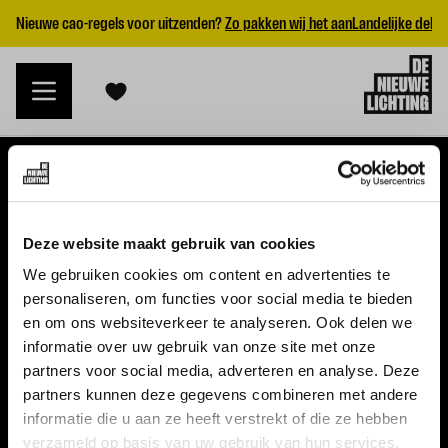
Nieuwe cao-regels voor uitzenden?
Zo pakken wij het aan
Landelijke dekk
VACATURES
Deze website maakt gebruik van cookies
Alle vacatures
We gebruiken cookies om content en advertenties te
personaliseren, om functies voor social media te bieden
Topvacatures
en om ons websiteverkeer te analyseren. Ook delen we
informatie over uw gebruik van onze site met onze
WERKGEVERS
partners voor social media, adverteren en analyse. Deze
partners kunnen deze gegevens combineren met andere
Nieuwe cao uitzenden 2026
informatie die u aan ze heeft verstrekt of die ze hebben
Vraag een offerte aan
verzameld op basis van uw gebruik van hun services.