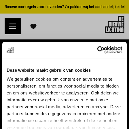
Nieuwe cao-regels voor uitzenden?
Zo pakken wij het aan
Landelijke dekk
VACATURES
Deze website maakt gebruik van cookies
Alle vacatures
We gebruiken cookies om content en advertenties te
personaliseren, om functies voor social media te bieden
Topvacatures
en om ons websiteverkeer te analyseren. Ook delen we
informatie over uw gebruik van onze site met onze
WERKGEVERS
partners voor social media, adverteren en analyse. Deze
partners kunnen deze gegevens combineren met andere
Nieuwe cao uitzenden 2026
informatie die u aan ze heeft verstrekt of die ze hebben
Vraag een offerte aan
verzameld op basis van uw gebruik van hun services.