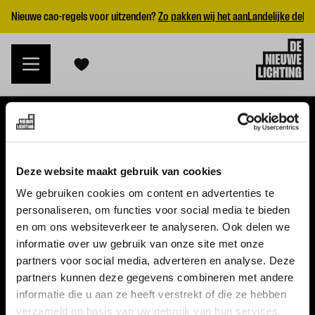
Nieuwe cao-regels voor uitzenden?
Zo pakken wij het aan
Landelijke dekk
VACATURES
Deze website maakt gebruik van cookies
Alle vacatures
We gebruiken cookies om content en advertenties te
personaliseren, om functies voor social media te bieden
Topvacatures
en om ons websiteverkeer te analyseren. Ook delen we
informatie over uw gebruik van onze site met onze
WERKGEVERS
partners voor social media, adverteren en analyse. Deze
partners kunnen deze gegevens combineren met andere
Nieuwe cao uitzenden 2026
informatie die u aan ze heeft verstrekt of die ze hebben
Vraag een offerte aan
verzameld op basis van uw gebruik van hun services.