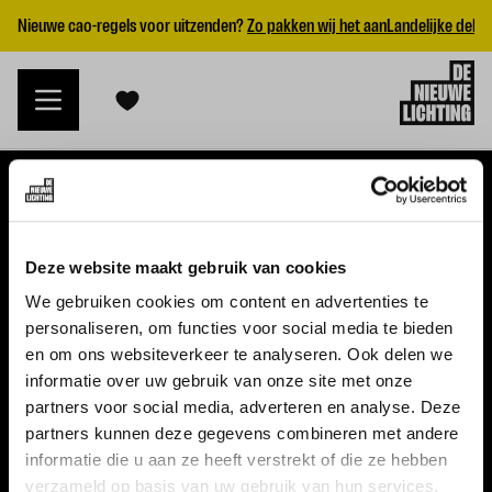
Nieuwe cao-regels voor uitzenden?
Zo pakken wij het aan
Landelijke dekk
VACATURES
Deze website maakt gebruik van cookies
Alle vacatures
We gebruiken cookies om content en advertenties te
personaliseren, om functies voor social media te bieden
Topvacatures
en om ons websiteverkeer te analyseren. Ook delen we
informatie over uw gebruik van onze site met onze
WERKGEVERS
partners voor social media, adverteren en analyse. Deze
partners kunnen deze gegevens combineren met andere
Nieuwe cao uitzenden 2026
informatie die u aan ze heeft verstrekt of die ze hebben
Vraag een offerte aan
verzameld op basis van uw gebruik van hun services.