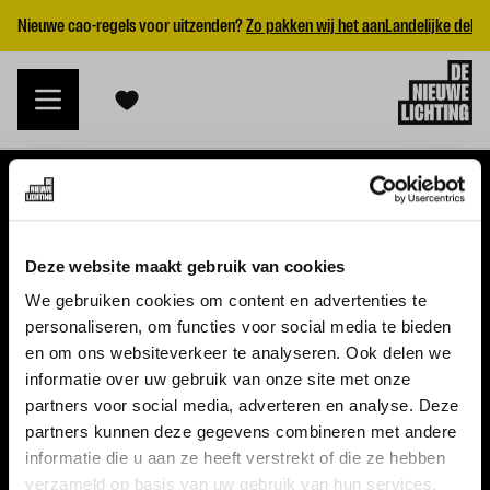
Nieuwe cao-regels voor uitzenden?
Zo pakken wij het aan
Landelijke dekk
VACATURES
Deze website maakt gebruik van cookies
Alle vacatures
We gebruiken cookies om content en advertenties te
personaliseren, om functies voor social media te bieden
Topvacatures
en om ons websiteverkeer te analyseren. Ook delen we
informatie over uw gebruik van onze site met onze
WERKGEVERS
partners voor social media, adverteren en analyse. Deze
partners kunnen deze gegevens combineren met andere
Nieuwe cao uitzenden 2026
informatie die u aan ze heeft verstrekt of die ze hebben
Vraag een offerte aan
verzameld op basis van uw gebruik van hun services.