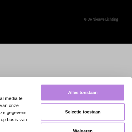
© De Nieuwe Lichting
Alles toestaan
al media te
 van onze
Selectie toestaan
deze gegevens
 op basis van
Weigeren