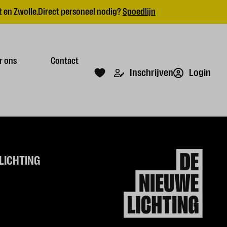
 en Zwolle.
Direct personeel nodig?
Spoedlijn
r ons
Contact
Login
Inschrijven
LICHTING