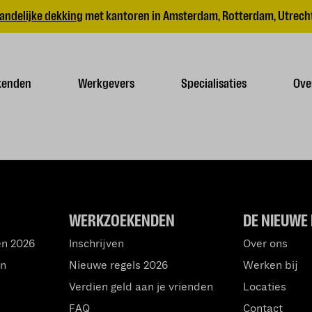
andelijke dekking
met kantoren in Amsterdam, Rotterdam, Utrecht
kenden
Werkgevers
Specialisaties
Ove
WERKZOEKENDEN
DE NIEUWE 
en 2026
Inschrijven
Over ons
an
Nieuwe regels 2026
Werken bij
Verdien geld aan je vrienden
Locaties
FAQ
Contact