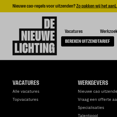
Nieuwe cao-regels voor uitzenden?
Zo pakken wij het aan
L
Vacatures
Werkzoe
BEREKEN UITZENDTARIEF
VACATURES
WERKGEVERS
Alle vacatures
Nieuwe cao uitzend
Topvacatures
Vraag een offerte a
Specialisaties
Talentpool