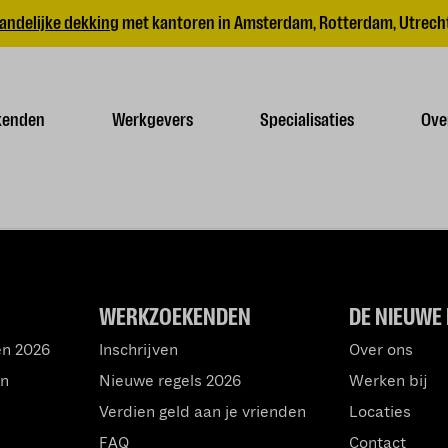
andelijke dekking
met kantoren in Amsterdam, Rotterdam, Utrecht
kenden
Werkgevers
Specialisaties
Ove
WERKZOEKENDEN
DE NIEUWE 
en 2026
Inschrijven
Over ons
an
Nieuwe regels 2026
Werken bij
Verdien geld aan je vrienden
Locaties
FAQ
Contact