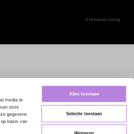
© De Nieuwe Lichting
Alles toestaan
al media te
 van onze
Selectie toestaan
deze gegevens
 op basis van
Weigeren