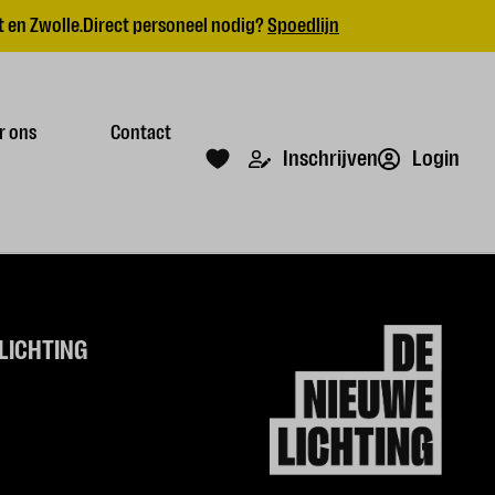
 en Zwolle.
Direct personeel nodig?
Spoedlijn
r ons
Contact
Login
Inschrijven
LICHTING