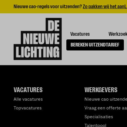
Nieuwe cao-regels voor uitzenden?
Zo pakken wij het aan
L
Vacatures
Werkzoe
BEREKEN UITZENDTARIEF
VACATURES
WERKGEVERS
Alle vacatures
Nieuwe cao uitzend
Topvacatures
Vraag een offerte a
Specialisaties
Talentpool