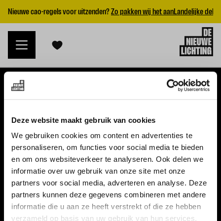
Nieuwe cao-regels voor uitzenden?
Zo pakken wij het aan
Landelijke dekk
VACATURES
Deze website maakt gebruik van cookies
Alle vacatures
We gebruiken cookies om content en advertenties te
personaliseren, om functies voor social media te bieden
Topvacatures
en om ons websiteverkeer te analyseren. Ook delen we
informatie over uw gebruik van onze site met onze
WERKGEVERS
partners voor social media, adverteren en analyse. Deze
partners kunnen deze gegevens combineren met andere
Nieuwe cao uitzenden 2026
informatie die u aan ze heeft verstrekt of die ze hebben
Vraag een offerte aan
verzameld op basis van uw gebruik van hun services.