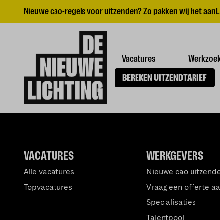
Nieuwe cao-regels voor uitzenden?
Zo pakken wij het aan
L
Vacatures
Werkzoe
BEREKEN UITZENDTARIEF
VACATURES
WERKGEVERS
Alle vacatures
Nieuwe cao uitzend
Topvacatures
Vraag een offerte a
Specialisaties
Talentpool