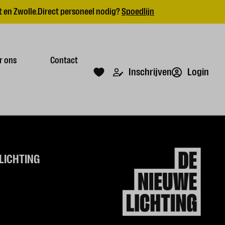
 en Zwolle.
Direct personeel nodig?
Spoedlijn
r ons
Contact
Login
Inschrijven
LICHTING