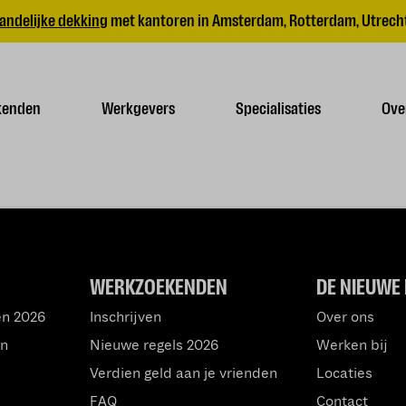
andelijke dekking
met kantoren in Amsterdam, Rotterdam, Utrecht
kenden
Werkgevers
Specialisaties
Ove
WERKZOEKENDEN
DE NIEUWE 
en 2026
Inschrijven
Over ons
an
Nieuwe regels 2026
Werken bij
Verdien geld aan je vrienden
Locaties
FAQ
Contact