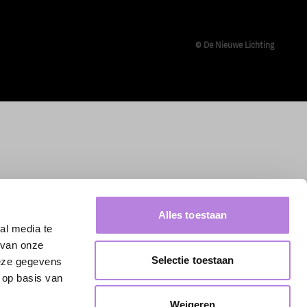
© De Nieuwe Lichting
Alles toestaan
al media te
 van onze
Selectie toestaan
deze gegevens
 op basis van
Weigeren