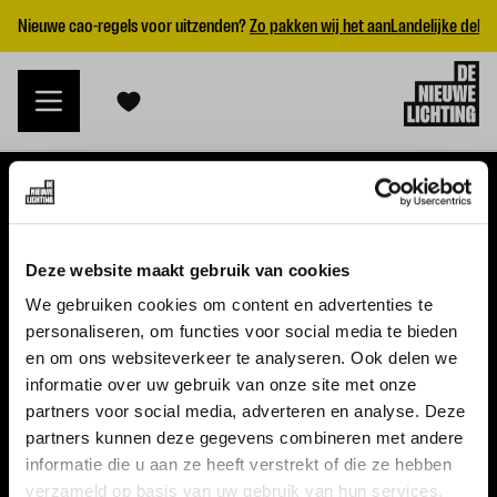
Nieuwe cao-regels voor uitzenden?
Zo pakken wij het aan
Landelijke dekk
VACATURES
Deze website maakt gebruik van cookies
Alle vacatures
We gebruiken cookies om content en advertenties te
personaliseren, om functies voor social media te bieden
Topvacatures
en om ons websiteverkeer te analyseren. Ook delen we
informatie over uw gebruik van onze site met onze
WERKGEVERS
partners voor social media, adverteren en analyse. Deze
partners kunnen deze gegevens combineren met andere
Nieuwe cao uitzenden 2026
informatie die u aan ze heeft verstrekt of die ze hebben
Vraag een offerte aan
verzameld op basis van uw gebruik van hun services.