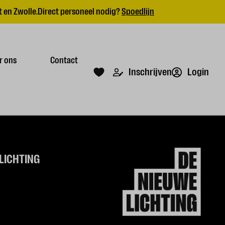
 en Zwolle.
Direct personeel nodig?
Spoedlijn
r ons
Contact
Login
Inschrijven
LICHTING