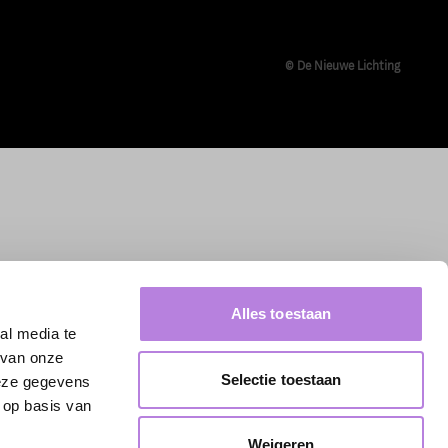
© De Nieuwe Lichting
Alles toestaan
al media te
 van onze
Selectie toestaan
deze gegevens
 op basis van
Weigeren