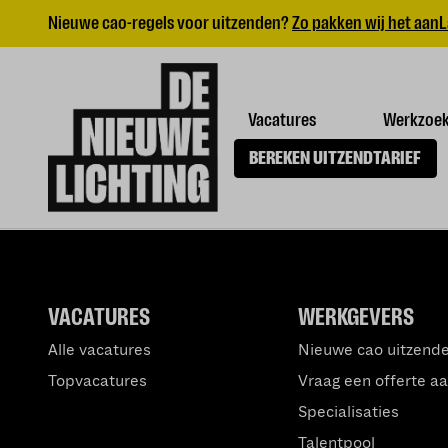
Nieuwe cao-regels voor uitzenden?
Zo pakken wij het aan
L
Vacatures
Werkzoe
BEREKEN UITZENDTARIEF
VACATURES
WERKGEVERS
Alle vacatures
Nieuwe cao uitzend
Topvacatures
Vraag een offerte a
Specialisaties
Talentpool