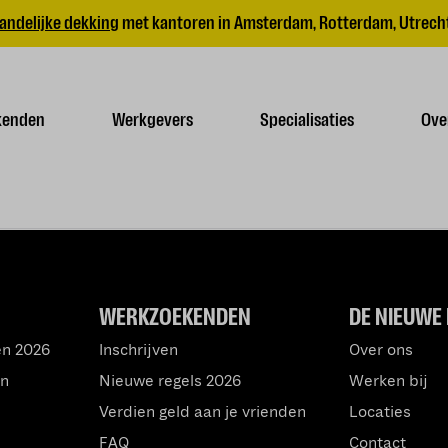
andelijke dekking
met kantoren in Amsterdam, Rotterdam, Utrecht
kenden
Werkgevers
Specialisaties
Ove
WERKZOEKENDEN
DE NIEUWE 
en 2026
Inschrijven
Over ons
an
Nieuwe regels 2026
Werken bij
Verdien geld aan je vrienden
Locaties
FAQ
Contact