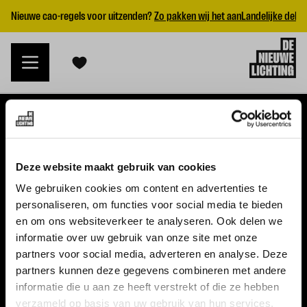
Nieuwe cao-regels voor uitzenden?
Zo pakken wij het aan
Landelijke dekk
VACATURES
Deze website maakt gebruik van cookies
Alle vacatures
We gebruiken cookies om content en advertenties te
personaliseren, om functies voor social media te bieden
Topvacatures
en om ons websiteverkeer te analyseren. Ook delen we
informatie over uw gebruik van onze site met onze
WERKGEVERS
partners voor social media, adverteren en analyse. Deze
partners kunnen deze gegevens combineren met andere
Nieuwe cao uitzenden 2026
informatie die u aan ze heeft verstrekt of die ze hebben
Vraag een offerte aan
verzameld op basis van uw gebruik van hun services.