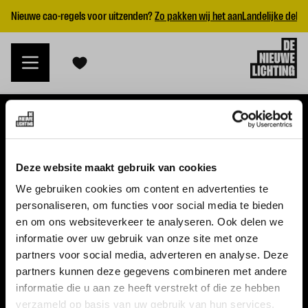
Nieuwe cao-regels voor uitzenden?
Zo pakken wij het aan
Landelijke dekk
VACATURES
Deze website maakt gebruik van cookies
Alle vacatures
We gebruiken cookies om content en advertenties te
personaliseren, om functies voor social media te bieden
Topvacatures
en om ons websiteverkeer te analyseren. Ook delen we
informatie over uw gebruik van onze site met onze
WERKGEVERS
partners voor social media, adverteren en analyse. Deze
partners kunnen deze gegevens combineren met andere
Nieuwe cao uitzenden 2026
informatie die u aan ze heeft verstrekt of die ze hebben
Vraag een offerte aan
verzameld op basis van uw gebruik van hun services.