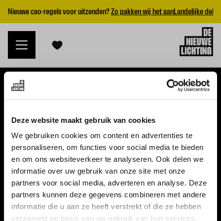
Nieuwe cao-regels voor uitzenden?
Zo pakken wij het aan
Landelijke dekk
VACATURES
Deze website maakt gebruik van cookies
Alle vacatures
We gebruiken cookies om content en advertenties te
personaliseren, om functies voor social media te bieden
Topvacatures
en om ons websiteverkeer te analyseren. Ook delen we
informatie over uw gebruik van onze site met onze
WERKGEVERS
partners voor social media, adverteren en analyse. Deze
partners kunnen deze gegevens combineren met andere
Nieuwe cao uitzenden 2026
informatie die u aan ze heeft verstrekt of die ze hebben
Vraag een offerte aan
verzameld op basis van uw gebruik van hun services.