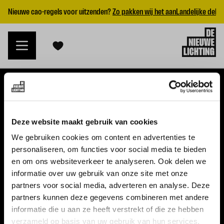
Nieuwe cao-regels voor uitzenden?
Zo pakken wij het aan
Landelijke dekk
VACATURES
Deze website maakt gebruik van cookies
Alle vacatures
We gebruiken cookies om content en advertenties te
personaliseren, om functies voor social media te bieden
Topvacatures
en om ons websiteverkeer te analyseren. Ook delen we
informatie over uw gebruik van onze site met onze
WERKGEVERS
partners voor social media, adverteren en analyse. Deze
partners kunnen deze gegevens combineren met andere
Nieuwe cao uitzenden 2026
informatie die u aan ze heeft verstrekt of die ze hebben
Vraag een offerte aan
verzameld op basis van uw gebruik van hun services.