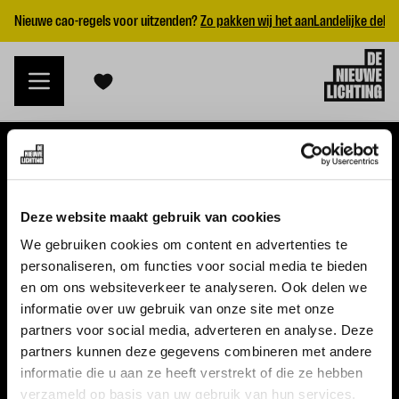
Nieuwe cao-regels voor uitzenden?
Zo pakken wij het aan
Landelijke dekk
VACATURES
Deze website maakt gebruik van cookies
Alle vacatures
We gebruiken cookies om content en advertenties te
personaliseren, om functies voor social media te bieden
Topvacatures
en om ons websiteverkeer te analyseren. Ook delen we
informatie over uw gebruik van onze site met onze
WERKGEVERS
partners voor social media, adverteren en analyse. Deze
partners kunnen deze gegevens combineren met andere
Nieuwe cao uitzenden 2026
informatie die u aan ze heeft verstrekt of die ze hebben
Vraag een offerte aan
verzameld op basis van uw gebruik van hun services.