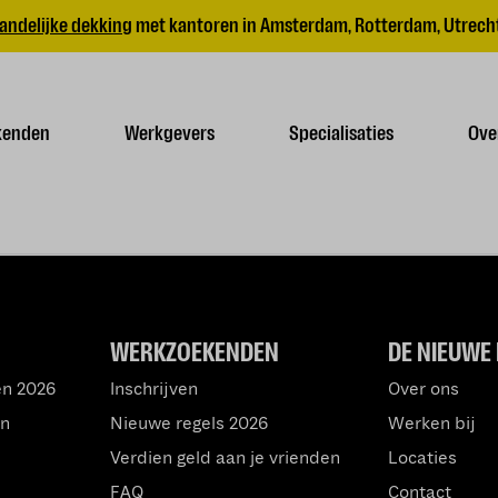
andelijke dekking
met kantoren in Amsterdam, Rotterdam, Utrecht
kenden
Werkgevers
Specialisaties
Ove
WERKZOEKENDEN
DE NIEUWE 
en 2026
Inschrijven
Over ons
an
Nieuwe regels 2026
Werken bij
Verdien geld aan je vrienden
Locaties
FAQ
Contact