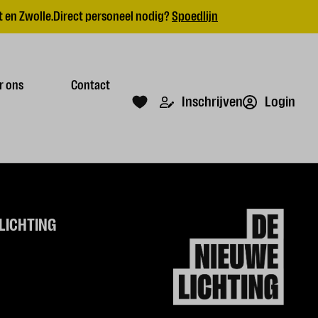
 en Zwolle.
Direct personeel nodig?
Spoedlijn
r ons
Contact
Login
Inschrijven
LICHTING