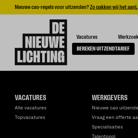
Nieuwe cao-regels voor uitzenden?
Zo pakken wij het aan
L
Vacatures
Werkzoe
BEREKEN UITZENDTARIEF
VACATURES
WERKGEVERS
Alle vacatures
Nieuwe cao uitzend
Topvacatures
Vraag een offerte a
Specialisaties
Talentpool