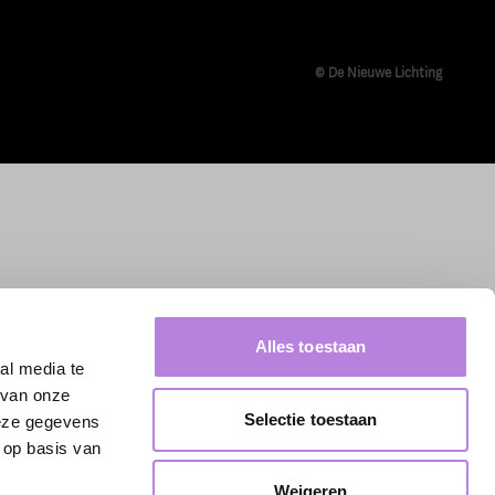
© De Nieuwe Lichting
Alles toestaan
al media te
 van onze
Selectie toestaan
deze gegevens
 op basis van
Weigeren