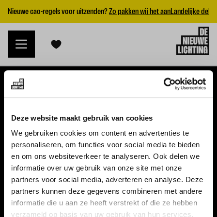
Nieuwe cao-regels voor uitzenden?
Zo pakken wij het aan
Landelijke dekk
VACATURES
Deze website maakt gebruik van cookies
Alle vacatures
We gebruiken cookies om content en advertenties te
personaliseren, om functies voor social media te bieden
Topvacatures
en om ons websiteverkeer te analyseren. Ook delen we
informatie over uw gebruik van onze site met onze
WERKGEVERS
partners voor social media, adverteren en analyse. Deze
partners kunnen deze gegevens combineren met andere
Nieuwe cao uitzenden 2026
informatie die u aan ze heeft verstrekt of die ze hebben
Vraag een offerte aan
verzameld op basis van uw gebruik van hun services.