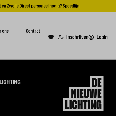
 en Zwolle.
Direct personeel nodig?
Spoedlijn
r ons
Contact
Login
Inschrijven
LICHTING