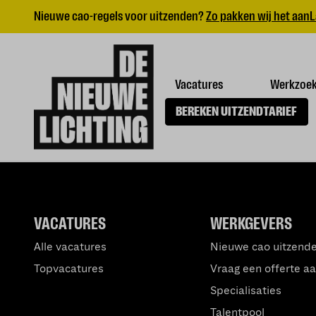
Nieuwe cao-regels voor uitzenden?
Zo pakken wij het aan
L
Vacatures
Werkzoe
BEREKEN UITZENDTARIEF
VACATURES
WERKGEVERS
Alle vacatures
Nieuwe cao uitzend
Topvacatures
Vraag een offerte a
Specialisaties
Talentpool