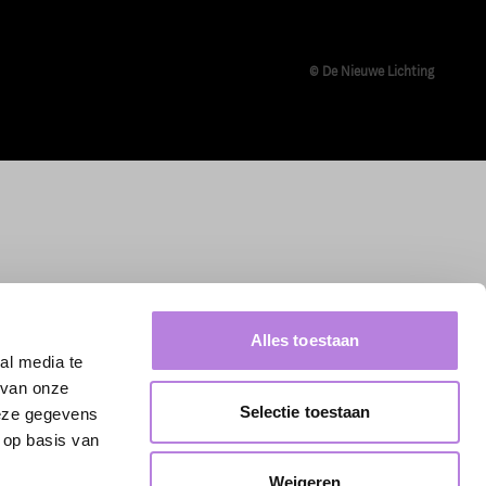
© De Nieuwe Lichting
Alles toestaan
al media te
 van onze
Selectie toestaan
deze gegevens
 op basis van
Weigeren