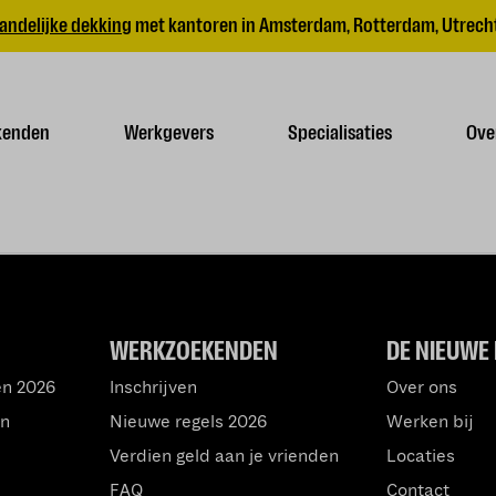
andelijke dekking
met kantoren in Amsterdam, Rotterdam, Utrecht
kenden
Werkgevers
Specialisaties
Ove
WERKZOEKENDEN
DE NIEUWE 
en 2026
Inschrijven
Over ons
an
Nieuwe regels 2026
Werken bij
Verdien geld aan je vrienden
Locaties
FAQ
Contact